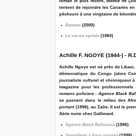
roman le plus récent,
Mbëke mi
(200
tentent de rejoindre les Canaries en
pêcheurs à une vingtaine de kilomètr
Ramata
(2000)
La vie en spirale
(1984)
Achille F. NGOYE (1944-) - R
Achille Ngoye est né près de Likasi
démocratique du Congo (alors Cong
journaliste culturel et chroniqueur 
magazine pour les professionnels
romans policiers -
Agence Black Ba
se passent dans le milieu des Afr
portant
(1998), au Zaïre. Il est le pre
Série noire
chez Gallimard.
Agence Black Bafoussa
(1996)
Sorcellerie à bout portant
(1998)