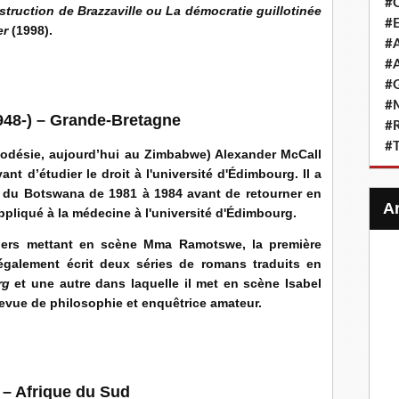
#
struction de Brazzaville ou La démocratie guillotinée
#E
er
(1998).
#A
#A
#G
#M
48-) – Grande-Bretagne
#R
#
odésie, aujourd’hui au Zimbabwe) Alexander McCall
t d’étudier le droit à l'université d'Édimbourg. Il a
té du Botswana de 1981 à 1984 avant de retourner en
pliqué à la médecine à l'université d'Édimbourg.
iers mettant en scène Mma Ramotswe, la première
également écrit deux séries de romans traduits en
rg
et une autre dans laquelle il met en scène Isabel
revue de philosophie et enquêtrice amateur.
– Afrique du Sud