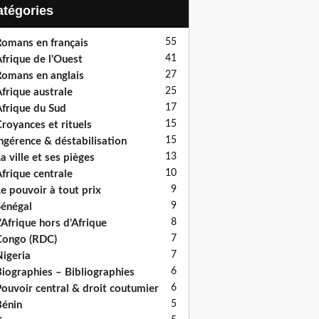
Catégories
55
omans en français
41
frique de l'Ouest
27
omans en anglais
25
frique australe
17
frique du Sud
15
royances et rituels
15
ngérence & déstabilisation
13
a ville et ses pièges
10
frique centrale
9
e pouvoir à tout prix
9
énégal
8
'Afrique hors d'Afrique
7
ongo (RDC)
7
igeria
6
iographies – Bibliographies
6
ouvoir central & droit coutumier
5
énin