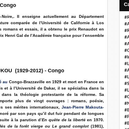
i
 C
ongo
l
Noire,. Il enseigne actuellement au Département
#R
ature comparée de l’Université de Californie à Los
#A
 romans et essais, il a obtenu le prix Renaudot en
#R
rix Henri Gal de l’Académie française pour l’ensemble
#A
#A
#C
#I
#L
KOU (1929-2012) - Congo
#A
#L
né au
Congo-Brazzaville en 1929 et mort en France en
#S
 et à l’Université de Dakar, il se spécialisa dans la
#L
et dans la théologie protestante de la réforme. Sa
#C
comporte plus de vingt ouvrages : romans, poésie,
#N
us ses mérites internationaux,
Jean-Pierre Makouta-
#B
noré par son pays qu’il dut fuir pendant de longues
#P
uite à la parution d’
En quête de la liberté
en 1970.
#B
lés de la forêt vierge ou Le grand complot
(1981),