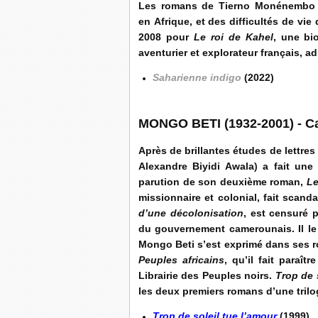
Les romans de Tierno Monénembo tr
en Afrique, et des difficultés de vie
2008 pour
Le roi de Kahel
, une bi
aventurier et explorateur français, a
Saharienne indigo
(2022)
MONGO BETI (1932-2001) - 
Après de brillantes études de lettr
Alexandre Biyidi Awala
)
a fait une
parution de son deuxième roman,
Le
missionnaire et colonial, fait scand
d’une décolonisation
, est censuré p
du gouvernement camerounais. Il le 
Mongo Beti s’est exprimé dans ses r
Peuples africains
, qu’il fait paraî
Librairie des Peup
les noirs.
Trop de 
les deux premiers romans d’une trilog
Trop de soleil tue l’amour
(1999)