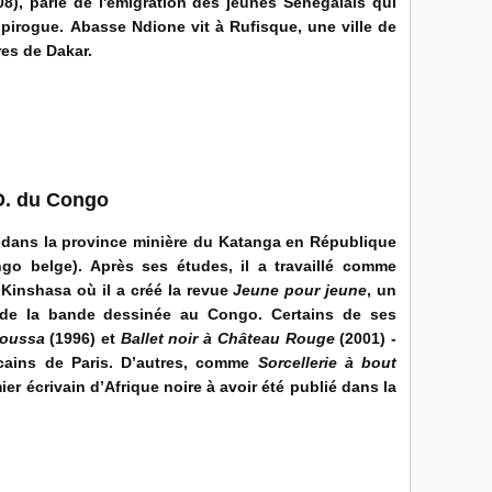
8), parle de l'émigration des jeunes Sénégalais qui
 pirogue.
Abasse Ndione vit à Rufisque, une ville de
es de Dakar.
.D. du Congo
, dans la province minière du Katanga en République
o belge). Après ses études, il a travaillé comme
à Kinshasa où il a créé la revue
Jeune pour jeune
, un
 de la bande dessinée au Congo. Certains de ses
foussa
(1996) et
Ballet noir à Château Rouge
(2001) -
icains de Paris. D’autres, comme
Sorcellerie à bout
mier écrivain d’Afrique noire à avoir été publié dans la