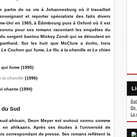
partie de sa vie à Johannesburg où il travaillait
seignant et reporter spécialiste des faits divers
me-Uni en 1965, à Édimbourg puis à Oxford où il est
t connu pour ses romans racontant les enquêtes du
t du sergent bantou Mickey Zondi qui se déroulent en
partheid. Sur les huit que McClure a écrits, trois
:
Le Cochon qui fume,
Le flic à la chenille
et
Le chien
 qui fume
(1995)
à la chenille
(1996)
ui chante (1994)
Bab
e du Sud
Be 
La 
r sud-africain, Deon Meyer est surtout connu comme
t en afrikaans. Après ses études à l'université de
puis correspondant de presse. Ses romans reflètent la