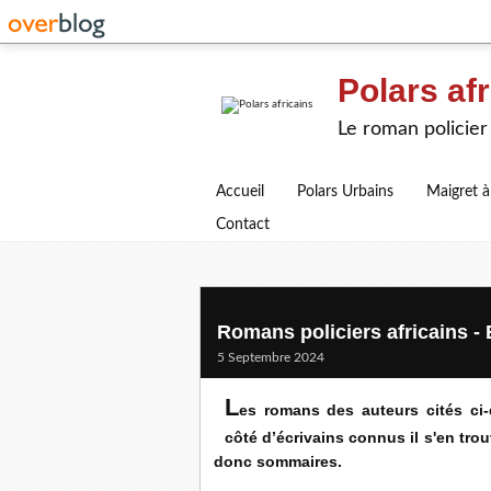
Polars afr
Le roman policier 
Accueil
Polars Urbains
Maigret à
Contact
Romans policiers africains -
5 Septembre 2024
L
es romans des auteurs cités ci-
côté d’écrivains connus il s'en tro
donc sommaires.