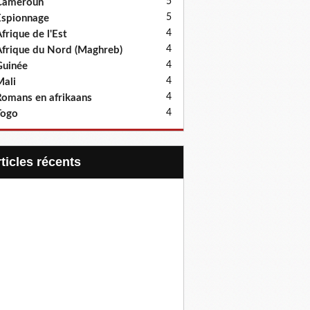
5
Cameroun
5
spionnage
4
frique de l'Est
4
frique du Nord (Maghreb)
4
uinée
4
ali
4
omans en afrikaans
4
Togo
articles récents