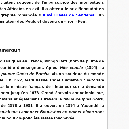
aitent souvent de l'impuissance des intellectuels
 des Africains en exil. Il a obtenu le prix Renaudot en
ographie romancée d’
Aimé Olivier de Sanderval
, un
dmirateur des Peuls et devenu un « roi » Peul.
Cameroun
es classiques en France, Mongo Beti (nom de plume de
 carrière d’enseignant. Après
Ville cruelle
(1954), la
 pauvre Christ de Bomba
, vision satirique du monde
ale. En 1972,
Main basse sur le Cameroun : autopsie
ar le ministre français de l’Intérieur sur la demande
sera jusqu’en 1976. Grand écrivain anticolonialiste,
omans et également à travers la revue
Peuples Noirs,
tre de 1978 à 1991. Il a ouvert en 1994 à Yaoundé la
soleil tue l’amour
et
Branle-bas en noir et blanc
sont
ie politico-policière restée inachevée.