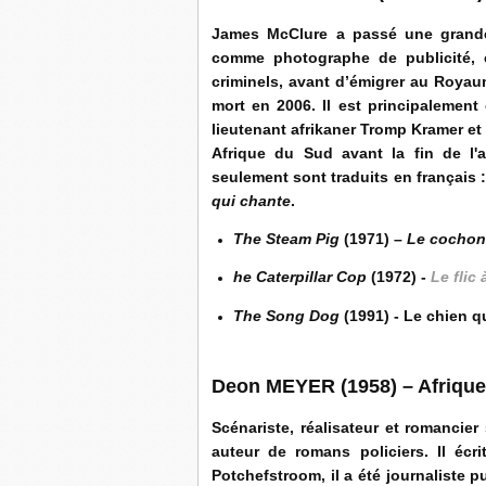
James McClure a passé une grande 
comme photographe de publicité, en
criminels, avant d’émigrer au Royau
mort en 2006. Il est principalemen
lieutenant afrikaner Tromp Kramer e
Afrique du Sud avant la fin de l'a
seulement sont traduits en français 
qui chante
.
The Steam Pig
(1971) –
Le cochon
he Caterpillar Cop
(1972) -
Le flic 
The Song Dog
(1991) - Le chien q
Deon MEYER (1958) – Afriqu
Scénariste, réalisateur et romancie
auteur de romans policiers. Il écri
Potchefstroom, il a été journaliste 