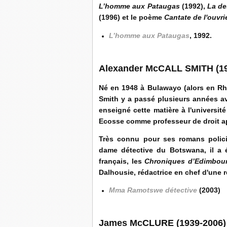
L’homme aux Pataugas
(1992),
La de
(1996) et le poème
Cantate de l'ouvri
L’homme aux Pataugas
, 1992.
Alexander McCALL SMITH (19
Né en 1948 à Bulawayo (alors en Rh
Smith y a passé plusieurs années avan
enseigné cette matière à l'universi
Ecosse comme professeur de droit ap
Très connu pour ses romans polic
dame détective du Botswana, il a 
français, les
Chroniques d’Edimbou
Dalhousie, rédactrice en chef d'une 
Mma Ramotswe détective
(2003)
James McCLURE (1939-2006) 