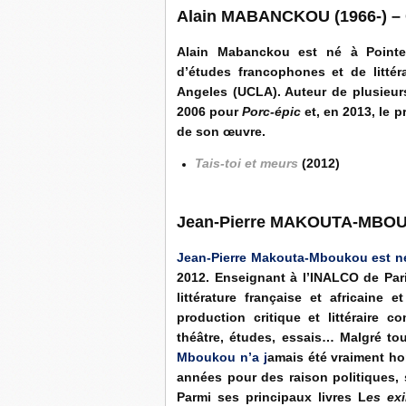
Alain MABANCKOU (1966-)
–
Alain Mabanckou est né à Pointe-
d’études francophones et de littér
Angeles (UCLA). Auteur de plusieurs
2006 pour
Porc-épic
et, en 2013, le p
de son œuvre.
Tais-toi et meurs
(2012)
Jean-Pierre MAKOUTA-MBOU
Jean-Pierre Makouta-Mboukou est 
2012. Enseignant à l’INALCO de Paris
littérature française et africaine 
production critique et littéraire 
théâtre, études, essais… Malgré to
Mboukou n’a j
amais été vraiment ho
années pour des raison politiques, s
Parmi ses principaux livres L
es exi