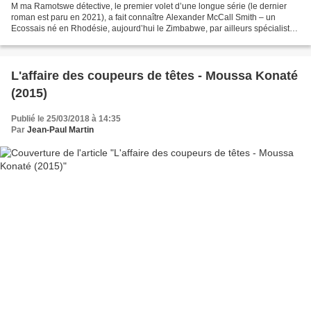
M ma Ramotswe détective, le premier volet d’une longue série (le dernier
roman est paru en 2021), a fait connaître Alexander McCall Smith – un
Ecossais né en Rhodésie, aujourd’hui le Zimbabwe, par ailleurs spécialiste
d’éthique médicale – et Mma Precious...
L'affaire des coupeurs de têtes - Moussa Konaté
(2015)
Publié le 25/03/2018 à 14:35
Par
Jean-Paul Martin