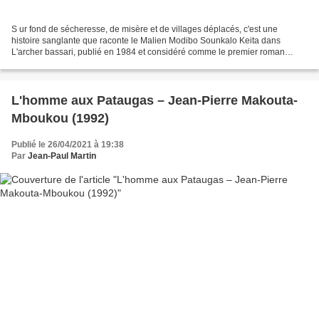
S ur fond de sécheresse, de misère et de villages déplacés, c'est une
histoire sanglante que raconte le Malien Modibo Sounkalo Keita dans
L'archer bassari, publié en 1984 et considéré comme le premier roman
policier africain de langue française. Dans...
L'homme aux Pataugas – Jean-Pierre Makouta-
Mboukou (1992)
Publié le 26/04/2021 à 19:38
Par
Jean-Paul Martin