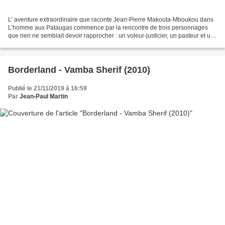
L’ aventure extraordinaire que raconte Jean-Pierre Makouta-Mboukou dans
L’homme aux Pataugas commence par la rencontre de trois personnages
que rien ne semblait devoir rapprocher : un voleur-justicier, un pasteur et un
médecin surdoué. Variante africaine...
Borderland - Vamba Sherif (2010)
Publié le 21/11/2019 à 16:59
Par
Jean-Paul Martin