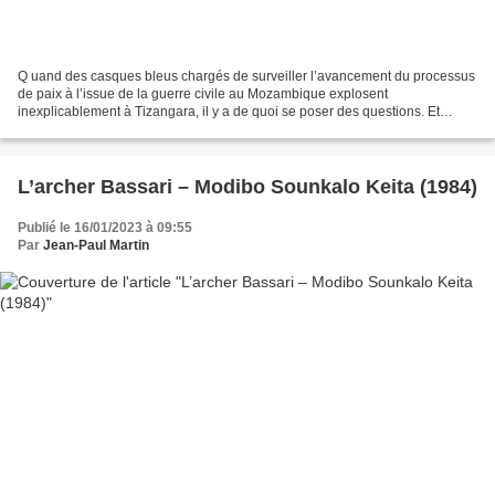
Q uand des casques bleus chargés de surveiller l’avancement du processus
de paix à l’issue de la guerre civile au Mozambique explosent
inexplicablement à Tizangara, il y a de quoi se poser des questions. Et
encore plus quand la seule trace visible sur...
L’archer Bassari – Modibo Sounkalo Keita (1984)
Publié le 16/01/2023 à 09:55
Par
Jean-Paul Martin