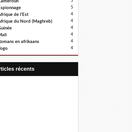
5
Cameroun
5
spionnage
4
frique de l'Est
4
frique du Nord (Maghreb)
4
uinée
4
ali
4
omans en afrikaans
4
Togo
articles récents