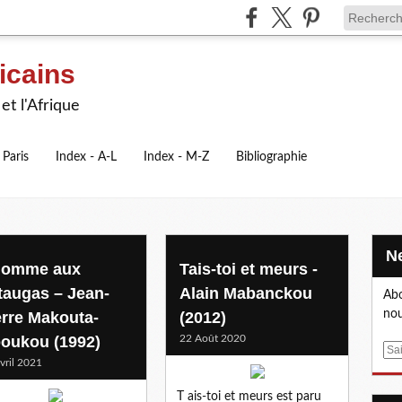
icains
et l'Afrique
 Paris
Index - A-L
Index - M-Z
Bibliographie
homme aux
Tais-toi et meurs -
taugas – Jean-
Alain Mabanckou
Abo
nou
erre Makouta-
(2012)
oukou (1992)
22 Août 2020
E
vril 2021
m
a
T ais-toi et meurs est paru