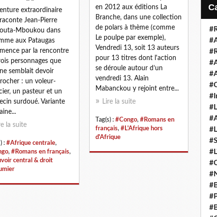
i
en 2012 aux éditions La
venture extraordinaire
l
Branche, dans une collection
raconte Jean-Pierre
de polars à thème (comme
#R
outa-Mboukou dans
Le poulpe par exemple),
#A
omme aux Pataugas
Vendredi 13, soit 13 auteurs
ence par la rencontre
#R
pour 13 titres dont l'action
rois personnages que
#A
se déroule autour d’un
 ne semblait devoir
#A
vendredi 13. Alain
rocher : un voleur-
#C
Mabanckou y rejoint entre...
icier, un pasteur et un
#I
cin surdoué. Variante
Lire la suite
#L
aine...
#A
Tag(s) :
#Congo
,
#Romans en
re la suite
français
,
#L'Afrique hors
#L
d'Afrique
#S
) :
#Afrique centrale
,
#L
ngo
,
#Romans en français
,
voir central & droit
#C
umier
#N
#B
#P
#B