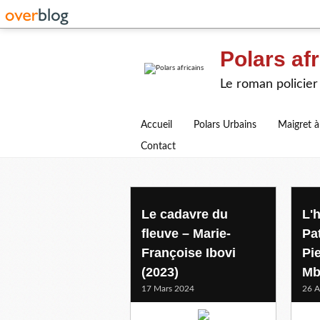
Polars afr
Le roman policier 
Accueil
Polars Urbains
Maigret à
Contact
congo
Le cadavre du
L'
fleuve – Marie-
Pa
Françoise Ibovi
Pi
(2023)
Mb
17 Mars 2024
26 A