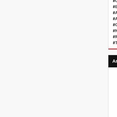
#
#E
#A
#A
#G
#M
#R
#