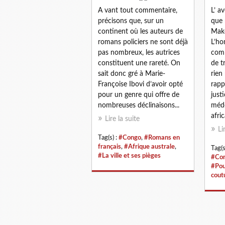
A vant tout commentaire,
L’ a
précisons que, sur un
que 
continent où les auteurs de
Mak
romans policiers ne sont déjà
L’h
pas nombreux, les autrices
comm
constituent une rareté. On
de t
sait donc gré à Marie-
rien
Françoise Ibovi d’avoir opté
rapp
pour un genre qui offre de
just
nombreuses déclinaisons...
méde
afric
Lire la suite
Li
Tag(s) :
#Congo
,
#Romans en
français
,
#Afrique australe
,
Tag(s
#La ville et ses pièges
#Co
#Pou
cout