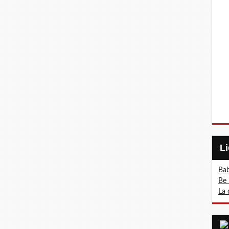
Bab
Be 
La 