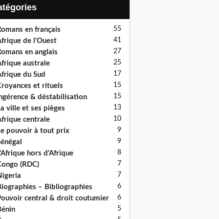
Catégories
55
omans en français
41
frique de l'Ouest
27
omans en anglais
25
frique australe
17
frique du Sud
15
royances et rituels
15
ngérence & déstabilisation
13
a ville et ses pièges
10
frique centrale
9
e pouvoir à tout prix
9
énégal
8
'Afrique hors d'Afrique
7
ongo (RDC)
7
igeria
6
iographies – Bibliographies
6
ouvoir central & droit coutumier
5
énin