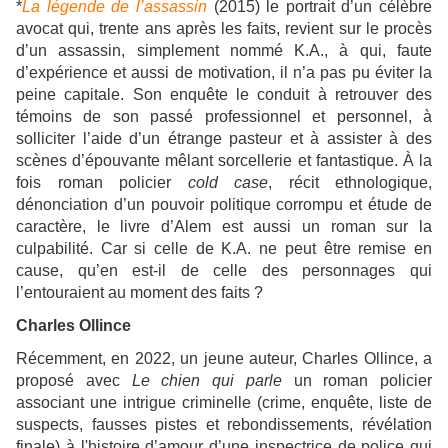
*
La légende de l’assassin
(2015) le portrait d’un célèbre
avocat qui, trente ans après les faits, revient sur le procès
d’un assassin, simplement nommé K.A., à qui, faute
d’expérience et aussi de motivation, il n’a pas pu éviter la
peine capitale. Son enquête le conduit à retrouver des
témoins de son passé professionnel et personnel, à
solliciter l’aide d’un étrange pasteur et à assister à des
scènes d’épouvante mêlant sorcellerie et fantastique. À la
fois roman policier
cold case
, récit ethnologique,
dénonciation d’un pouvoir politique corrompu et étude de
caractère, le livre d’Alem est aussi un roman sur la
culpabilité. Car si celle de K.A. ne peut être remise en
cause, qu’en est-il de celle des personnages qui
l’entouraient au moment des faits ?
Charles Ollince
Récemment, en 2022, un jeune auteur, Charles Ollince, a
proposé avec
Le chien qui parle
un roman policier
associant une intrigue criminelle (crime, enquête, liste de
suspects, fausses pistes et rebondissements, révélation
finale) à l'histoire d’amour d’une inspectrice de police qui