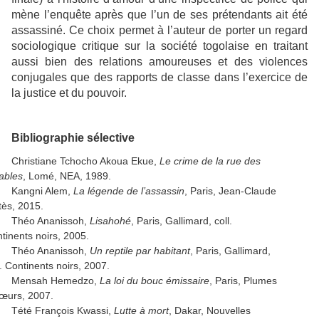
mène l’enquête après que l’un de ses prétendants ait été
assassiné. Ce choix permet à l’auteur de porter un regard
sociologique critique sur la société togolaise en traitant
aussi bien des relations amoureuses et des violences
conjugales que des rapports de classe dans l’exercice de
la justice et du pouvoir.
Bibliographie sélective
Christiane Tchocho Akoua Ekue,
Le crime de la rue des
ables
, Lomé, NEA, 1989.
Kangni Alem,
La légende de l’assassin
, Paris, Jean-Claude
tès, 2015.
Théo Ananissoh,
Lisahohé
, Paris, Gallimard, coll.
tinents noirs, 2005.
Théo Ananissoh,
Un reptile par habitant
, Paris, Gallimard,
l. Continents noirs, 2007.
Mensah Hemedzo,
La loi du bouc émissaire
, Paris, Plumes
œurs, 2007.
Tété François Kwassi,
Lutte à mort
, Dakar, Nouvelles