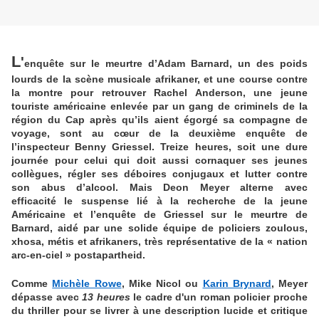
L
'
enquête sur le meurtre d’Adam Barnard, un des poids
lourds de la scène musicale afrikaner, et une course contre
la montre pour retrouver Rachel Anderson, une jeune
touriste américaine enlevée par un gang de criminels de la
région du Cap après qu’ils aient égorgé sa compagne de
voyage, sont au cœur de la deuxième enquête de
l’inspecteur Benny Griessel. Treize heures, soit une dure
journée pour celui qui doit aussi cornaquer ses jeunes
collègues, régler ses déboires conjugaux et lutter contre
son abus d’alcool. Mais
Deon Meyer alterne avec
efficacité le suspense lié à la recherche de la jeune
Américaine et l’enquête de Griessel sur le meurtre de
Barnard, aidé par une solide équipe de policiers zoulous,
xhosa, métis et afrikaners, très représentative de la « nation
arc-en-ciel » postapartheid.
Comme
Michèle Rowe
, Mike Nicol ou
Karin Brynard
, Meyer
dépasse avec
13 heures
le cadre d'un roman policier proche
du thriller pour se livrer à une description lucide et critique