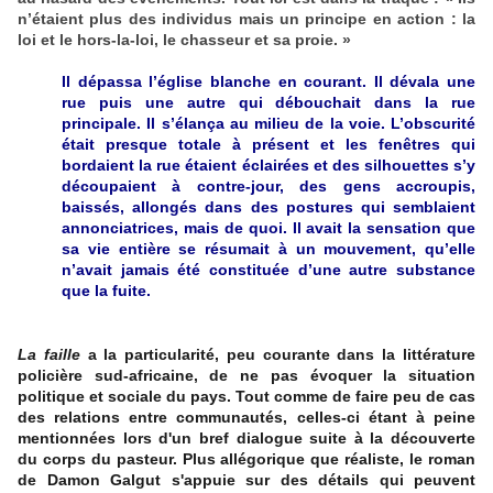
n’étaient plus des individus mais un principe en action : la
loi et le hors-la-loi, le chasseur et sa proie. »
Il dépassa l’église blanche en courant. Il dévala une
rue puis une autre qui débouchait dans la rue
principale. Il s’élança au milieu de la voie. L’obscurité
était presque totale à présent et les fenêtres qui
bordaient la rue étaient éclairées et des silhouettes s’y
découpaient à contre-jour, des gens accroupis,
baissés, allongés dans des postures qui semblaient
annonciatrices, mais de quoi. Il avait la sensation que
sa vie entière se résumait à un mouvement, qu’elle
n’avait jamais été constituée d’une autre substance
que la fuite.
La faille
a la particularité, peu courante dans la littérature
policière sud-africaine, de ne pas évoquer la situation
politique et sociale du pays. Tout comme de faire peu de cas
des relations entre communautés, celles-ci étant à peine
mentionnées lors d'un bref dialogue suite à la découverte
du corps du pasteur.
Plus allégorique que réaliste, le roman
de Damon Galgut s'appuie sur des détails qui peuvent