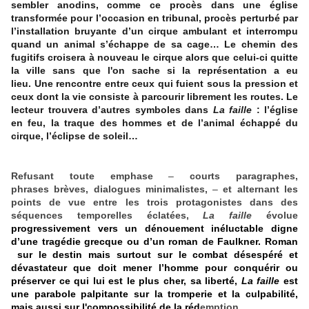
sembler anodins, comme ce procès dans une église
transformée pour l’occasion en tribunal, procès perturbé par
l’installation bruyante d’un cirque ambulant et interrompu
quand un animal s’échappe de sa cage… Le chemin des
fugitifs croisera à nouveau le cirque alors que celui-ci quitte
la ville sans que l'on sache si la représentation a eu
lieu. Une rencontre entre ceux qui fuient sous la pression et
ceux dont la vie consiste à parcourir librement les routes. Le
lecteur trouvera d’autres symboles dans
La faille
: l’église
en feu, la traque des hommes et de l’animal échappé du
cirque, l’éclipse de soleil…
Refusant toute emphase
–
courts paragraphes,
phrases brèves, dialogues minimalistes,
–
et alternant les
points de vue entre les trois protagonistes dans des
séquences temporelles éclatées,
La faille
évolue
progressivement vers un dénouement inéluctable digne
d’une tragédie grecque ou d’un roman de Faulkner. Roman
sur le destin mais surtout sur le combat désespéré et
dévastateur que doit mener l’homme pour conquérir ou
préserver ce qui lui est le plus cher, sa liberté,
La faille
est
une parabole palpitante sur la tromperie et la culpabilité,
mais aussi sur l'compossibilité de la réd
emption.