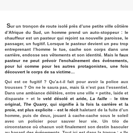
S
ur un tronçon de route isolé près d’une petite ville côtière
d’Afrique du Sud, un homme prend un auto-stoppeur : le
chauffeur est un pasteur qui rejoint sa nouvelle paroisse, le
passager, un fugitif. Lorsque le pasteur devient un peu trop
entreprenant l’homme le tue, cache son corps dans une
carrière, endosse ses vêtements et son identité. Mais le
faux
pasteur ne peut prévoir l'enchaînement des événements,
pour lui comme pour les autres protagonistes, une fois
découvert le corps de sa victime…
Qui est ce fugitif ? Qu’a-t-il fait pour avoir la police aux
trousses ? On ne le saura pas, mais là n’est pas l’essentiel.
Dans une ambiance délétère, entre une ville « petite, laide et
disparate » et le
veld désolé et aride,
La faille
–
le titre
original,
The Quarry
, qui signifie à la fois la carrière et la
proie, est plus explicite
–
est le récit
haletant de la fuite d’un
homme, puis de deux, jouant à cache-cache sous le soleil
avec un policier pour sauver leur vie. Un trio de
circonstance où chacun voit finalement son destin basculer
au hasard des événements. Tout ici est dans la traque : « Ils