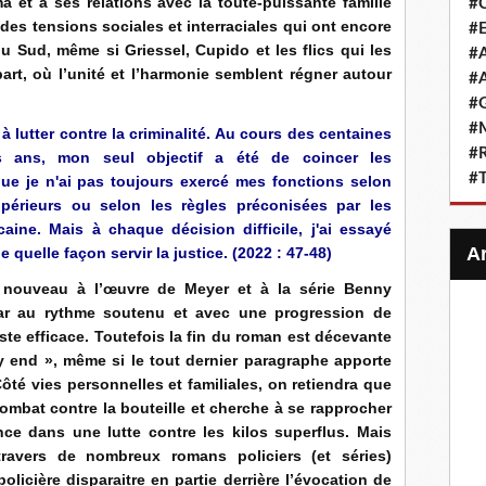
a et à ses relations avec la toute-puissante famille
#
i des tensions sociales et interraciales qui ont encore
#E
u Sud, même si Griessel, Cupido et les flics qui les
#A
rt, où l’unité et l’harmonie semblent régner autour
#A
#G
#M
 à lutter contre la criminalité. Au cours des centaines
#R
des ans, mon seul objectif a été de coincer les
#
ue je n'ai pas toujours exercé mes fonctions selon
upérieurs ou selon les règles préconisées par les
caine. Mais à chaque décision difficile, j'ai essayé
quelle façon servir la justice.
(2022 : 47-48)
e nouveau à l’œuvre de Meyer et à la série Benny
r au rythme soutenu et avec une progression de
este efficace. Toutefois la fin du roman est décevante
y end », même si le tout dernier paragraphe apporte
té vies personnelles et familiales, on retiendra que
ombat contre la bouteille et cherche à se rapprocher
ce dans une lutte contre les kilos superflus. Mais
avers de nombreux romans policiers (et séries)
policière disparaitre en partie derrière l’évocation de