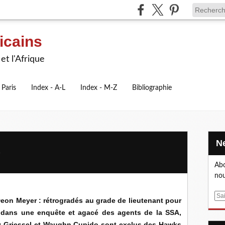
icains
et l'Afrique
 Paris
Index - A-L
Index - M-Z
Bibliographie
)
Abo
nou
E
 Deon Meyer : rétrogradés au grade de lieutenant pour
m
és dans une enquête et agacé des agents de la SSA,
a
ny Griessel et Waughn Cupido sont exclus des Hawks