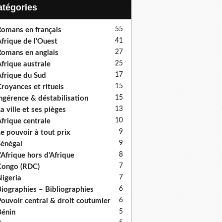
Catégories
55
omans en français
41
frique de l'Ouest
27
omans en anglais
25
frique australe
17
frique du Sud
15
royances et rituels
15
ngérence & déstabilisation
13
a ville et ses pièges
10
frique centrale
9
e pouvoir à tout prix
9
énégal
8
'Afrique hors d'Afrique
7
ongo (RDC)
7
igeria
6
iographies – Bibliographies
6
ouvoir central & droit coutumier
5
énin