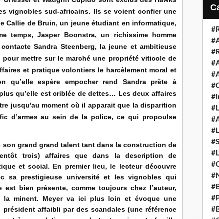
i
s vignobles sud-africains. Ils se voient confier une
l
e Callie de Bruin, un jeune étudiant en informatique,
#R
me temps, Jasper Boonstra, un richissime homme
#A
, contacte Sandra Steenberg, la jeune et ambitieuse
#R
pour mettre sur le marché une propriété viticole de
#A
faires et pratique volontiers le harcèlement moral et
#A
on qu’elle espère empocher rend Sandra prête à
#C
plus qu’elle est criblée de dettes… Les deux affaires
#I
tre jusqu'au moment où il apparait que la disparition
#L
rafic d’armes au sein de la police, ce qui propoulse
#A
.
#L
#S
e son grand grand talent tant dans la construction de
#L
entôt trois) affaires que dans la description de
#C
ique et social. En premier lieu, le lecteur découvre
#N
ec sa prestigieuse université et les vignobles qui
#B
ne est bien présente, comme toujours chez l’auteur,
i la minent. Meyer va ici plus loin et évoque une
#P
n président affaibli par des scandales (une référence
#B