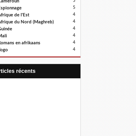
5
Cameroun
5
spionnage
4
frique de l'Est
4
frique du Nord (Maghreb)
4
uinée
4
ali
4
omans en afrikaans
4
Togo
articles récents