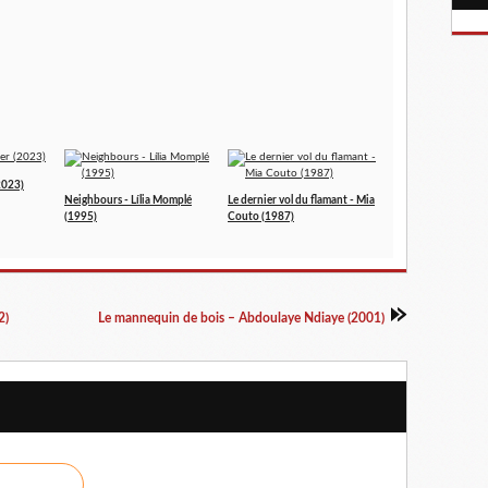
2023)
Neighbours - Lília Momplé
Le dernier vol du flamant - Mia
(1995)
Couto (1987)
2)
Le mannequin de bois – Abdoulaye Ndiaye (2001)