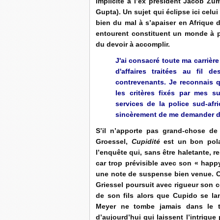
implicite à l’ex président Jacob Zum
Gupta). Un sujet qui éclipse ici celu
bien du mal à s’apaiser en Afrique d
entourent constituent un monde à pa
du devoir à accomplir.
J'ai consacré toute ma carrière
d'affaires traitées au fil 
contrevenants. Je reconnais q
les critères fixés par mes s
services de la police sud-afri
sincèrement de me demander de 
S’il n’apporte pas grand-chose d
Groessel,
Cupidité
est un bon pola
l’enquête qui, sans être haletante, r
car trop prévisible avec son « happ
une note de suspense bien venue. Cô
Griessel poursuit avec rigueur son c
de son fils alors que Cupido se lan
Meyer ne tombe jamais dans le tr
d’aujourd’hui qui laissent l’intrigue 