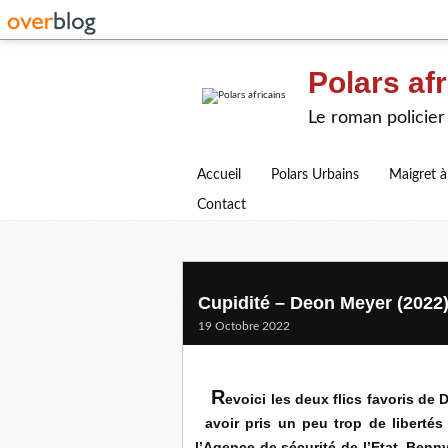
Polars afr
Le roman policier 
Accueil
Polars Urbains
Maigret à
Contact
Cupidité – Deon Meyer (2022
19 Octobre 2022
R
evoici les deux flics favoris de
avoir pris un peu trop de libert
l’Agence de sécurité de l’Etat, Ben