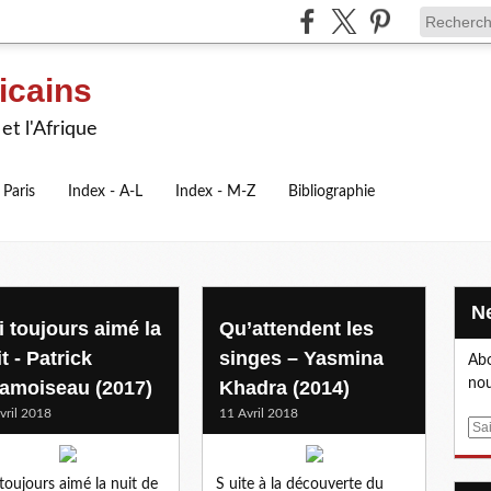
icains
et l'Afrique
 Paris
Index - A-L
Index - M-Z
Bibliographie
i toujours aimé la
Qu’attendent les
t - Patrick
singes – Yasmina
Abo
nou
amoiseau (2017)
Khadra (2014)
vril 2018
11 Avril 2018
E
m
a
i toujours aimé la nuit de
S uite à la découverte du