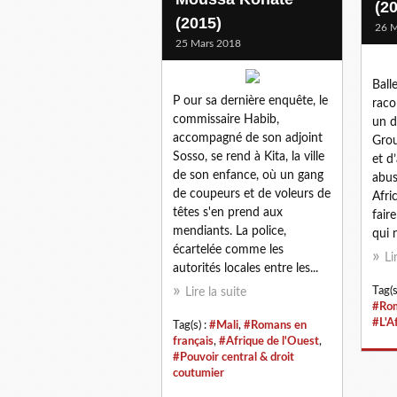
(2
(2015)
26 M
25 Mars 2018
Ball
P our sa dernière enquête, le
raco
commissaire Habib,
un d
accompagné de son adjoint
Grou
Sosso, se rend à Kita, la ville
et d
de son enfance, où un gang
abus
de coupeurs et de voleurs de
Afri
têtes s'en prend aux
fair
mendiants. La police,
qui 
écartelée comme les
Li
autorités locales entre les...
Tag(s
Lire la suite
#Rom
#L'A
Tag(s) :
#Mali
,
#Romans en
français
,
#Afrique de l'Ouest
,
#Pouvoir central & droit
coutumier