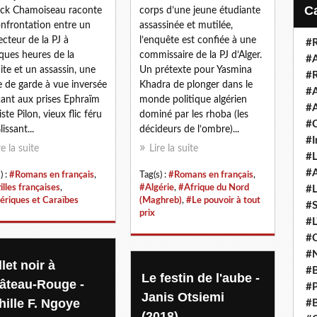
i
ick Chamoiseau raconte
corps d’une jeune étudiante
l
onfrontation entre un
assassinée et mutilée,
ecteur de la PJ à
l’enquête est confiée à une
#R
ques heures de la
commissaire de la PJ d’Alger.
#A
aite et un assassin, une
Un prétexte pour Yasmina
#R
e de garde à vue inversée
Khadra de plonger dans le
#A
ant aux prises Ephraïm
monde politique algérien
#A
ste Pilon, vieux flic féru
dominé par les rhoba (les
#C
issant...
décideurs de l’ombre)...
#I
re la suite
Lire la suite
#L
#A
) :
#Romans en français
,
Tag(s) :
#Romans en français
,
illes françaises
,
#Algérie
,
#Afrique du Nord
#L
riques et Caraïbes
(Maghreb)
,
#Le pouvoir à tout
#S
prix
#L
#C
#N
let noir à
#B
Le festin de l'aube -
âteau-Rouge -
#P
Janis Otsiemi
hille F. Ngoye
#B
(2018)