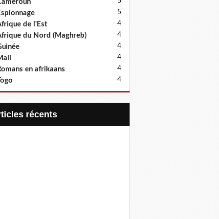
5
Cameroun
5
spionnage
4
frique de l'Est
4
frique du Nord (Maghreb)
4
uinée
4
ali
4
omans en afrikaans
4
Togo
articles récents