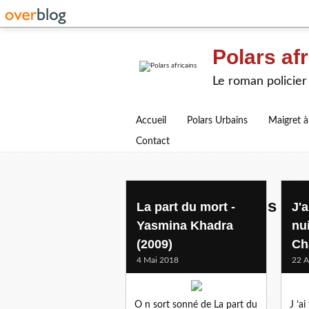
Polars afr
Le roman policier 
Accueil
Polars Urbains
Maigret à
Contact
romans en francais
La part du mort -
J'a
Yasmina Khadra
nui
(2009)
Ch
4 Mai 2018
22 A
O n sort sonné de La part du
J ’a