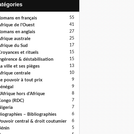
Catégories
55
omans en français
41
frique de l'Ouest
27
omans en anglais
25
frique australe
17
frique du Sud
15
royances et rituels
15
ngérence & déstabilisation
13
a ville et ses pièges
10
frique centrale
9
e pouvoir à tout prix
9
énégal
8
'Afrique hors d'Afrique
7
ongo (RDC)
7
igeria
6
iographies – Bibliographies
6
ouvoir central & droit coutumier
5
énin