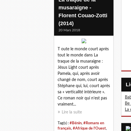
musaraigne -
Florent Couao-Zotti
(2014)
20 Mars 2018
T oute le monde court après
tout le monde dans La
traque de la musaraigne :
Jésus Light court après
Pamela, qui, après avoir
changé de nom, court après
Stéphane qui, lui, court après
sa « verticalité intérieure ».
Bab
Ce roman noir qui n’est pas
Be 
vraiment...
La 
Lire la suite
Tag(s) :
#Bénin
,
#Romans en
français
,
#Afrique de l'Ouest
,