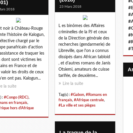
#
001)
23 Mars 2018
#E
ars 2018
#A
#A
L es binômes des Affaires
#G
et noir à Château-Rouge
criminelles de la PJ et ceux
nte l’histoire de Kalogun,
#M
de la Direction générale des
étective chargé par le
#R
recherches (gendarmerie) de
pe panafricain d'action
#
Libreville, que l'on a connus
’assistance de traquer les
dissipés dans African tabloid
 dont sont victimes les
, et d'autres romans de Janis
cains en France et de
Otsiemi, amateurs de cuisse
e valoir les droits de ceux
tarifée, de deuxième...
n’en ont pas. Kalogun...
Lire la suite
re la suite
Tag(s) :
#Gabon
,
#Romans en
) :
#Congo (RDC)
,
français
,
#Afrique centrale
,
ans en français
,
#La ville et ses pièges
frique hors d'Afrique
La traque de la