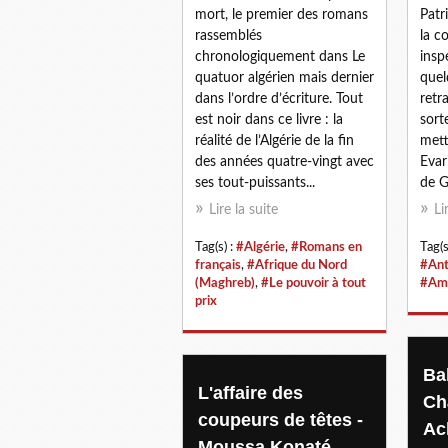
mort, le premier des romans
Patr
rassemblés
la c
chronologiquement dans Le
insp
quatuor algérien mais dernier
quel
dans l’ordre d’écriture. Tout
retr
est noir dans ce livre : la
sort
réalité de l’Algérie de la fin
mett
des années quatre-vingt avec
Evari
ses tout-puissants...
de Gl
Lire la suite
Li
Tag(s) :
#Algérie
,
#Romans en
Tag(s
français
,
#Afrique du Nord
#Ant
(Maghreb)
,
#Le pouvoir à tout
#Amé
prix
Bal
L'affaire des
Ch
coupeurs de têtes -
Ac
Moussa Konaté