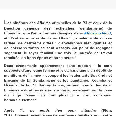
L
es binômes des Affaires criminelles de la PJ et ceux de la
Direction générale des recherches (gendarmerie) de
Libreville, que l'on a connus dissipés dans
African tabloid
,
et d'autres romans de Janis Otsiemi, amateurs de
cuisse
tarifée
, de
deuxième bureau
, d'enveloppes bien garnies et
de boissons fortes se sont assagis. Au point de regagner
sagement le foyer familial une fois la journée de travail
terminée, en bons époux et bons pères !
Deux événements apparemment sans rapport – la mort
suspecte d'une jeune femme et le cambriolage d'un dépôt de
munitions de l'armée – occupent les lieutenants Boukinda et
Envame de la Gendarmerie et les capitaines Koumba et
Owoula de la P.J. Autres temps, autres mœurs, les deux
binômes – dont les relations antérieures étaient sur la base
du « je t'aime moi non plus! » – vont collaborer
harmonieusement.
Après
Tu ne perds rien pour attendre
(Plon,
2017)
Otsiemi revient à ses personnages familiers pour cette