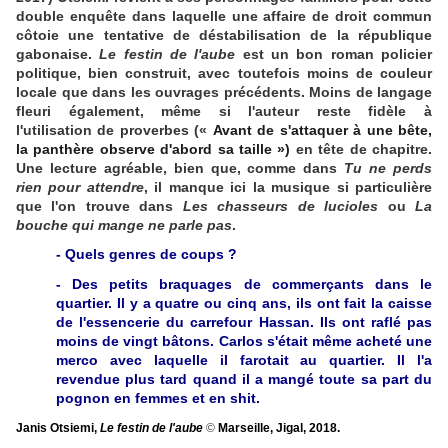
double enquête dans laquelle une affaire de droit commun
côtoie une tentative de déstabilisation de la république
gabonaise.
Le festin de l'aube
est un bon roman policier
politique, bien construit, avec toutefois moins de couleur
locale que dans les ouvrages précédents. Moins de langage
fleuri également, même si l'auteur reste fidèle à
l'utilisation de proverbes («
Avant de s'attaquer à une bête,
la panthère observe d'abord sa taille »)
en tête de chapitre.
Une lecture agréable, bien que, comme dans
Tu ne perds
rien pour attendre
, il manque ici la musique si particulière
que l'on trouve dans
Les chasseurs de lucioles
ou
La
bouche qui mange ne parle pas
.
- Quels genres de coups ?
- Des petits braquages de commerçants dans le
quartier. Il y a quatre ou cinq ans, ils ont fait la caisse
de l'essencerie du carrefour Hassan. Ils ont raflé pas
moins de vingt bâtons. Carlos s'était même acheté une
merco avec laquelle il farotait au quartier. Il l'a
revendue plus tard quand il a mangé toute sa part du
pognon en femmes et en shit.
Janis Otsiemi,
Le festin de l'aube
©
Marseille, Jigal, 2018.