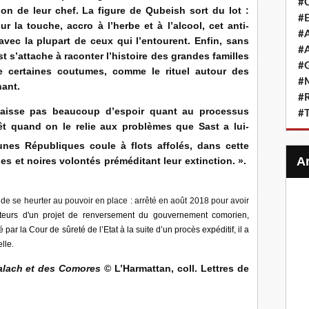
#
tion de leur chef. La figure de Qubeish sort du lot :
#E
r la touche, accro à l’herbe et à l’alcool, cet anti-
#A
vec la plupart de ceux qui l’entourent. Enfin, sans
#A
 s’attache à raconter l’histoire des grandes familles
#G
ire certaines coutumes, comme le rituel autour des
#M
nant.
#R
laisse pas beaucoup d’espoir quant au processus
#
êt quand on le relie aux problèmes que Sast a lui-
nes Républiques coule à flots affolés, dans cette
s et noires volontés préméditant leur extinction. ».
de se heurter au pouvoir en place : arrêté en août 2018 pour avoir
teurs d'un projet de renversement du gouvernement comorien,
par la Cour de sûreté de l’Etat à la suite d’un procès expéditif, il a
lle.
alach et des Comores
© L’Harmattan, coll. Lettres de