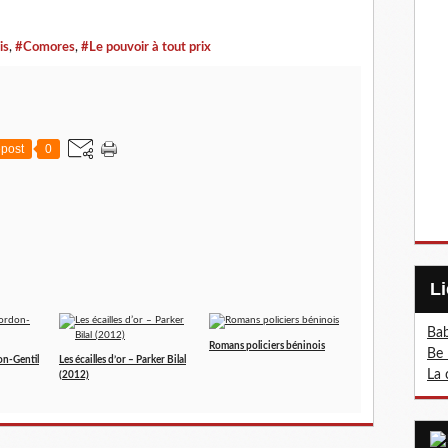
is
,
#Comores
,
#Le pouvoir à tout prix
post
0
Bab
Romans policiers béninois
Be 
on-Gentil
Les écailles d’or – Parker Bilal
La 
(2012)