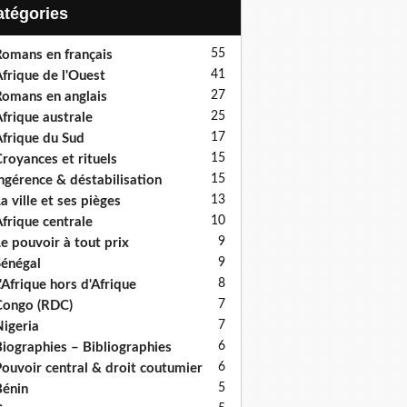
Catégories
55
omans en français
41
frique de l'Ouest
27
omans en anglais
25
frique australe
17
frique du Sud
15
royances et rituels
15
ngérence & déstabilisation
13
a ville et ses pièges
10
frique centrale
9
e pouvoir à tout prix
9
énégal
8
'Afrique hors d'Afrique
7
ongo (RDC)
7
igeria
6
iographies – Bibliographies
6
ouvoir central & droit coutumier
5
énin