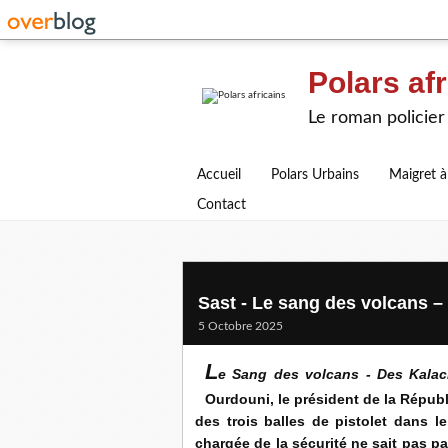
Polars afr
Le roman policier 
Accueil
Polars Urbains
Maigret à
Contact
Sast - Le sang des volcans –
5 Octobre 2025
L
e Sang des volcans - Des Kala
Ourdouni, le président de la Républ
des trois balles de pistolet dans l
chargée de la sécurité ne sait pas p