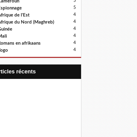
5
Cameroun
5
spionnage
4
frique de l'Est
4
frique du Nord (Maghreb)
4
uinée
4
ali
4
omans en afrikaans
4
Togo
articles récents