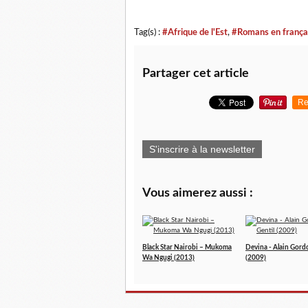
Tag(s) :
#Afrique de l'Est
,
#Romans en frança
Partager cet article
Re
S'inscrire à la newsletter
Vous aimerez aussi :
Black Star Nairobi – Mukoma
Devina - Alain Gord
Wa Ngugi (2013)
(2009)