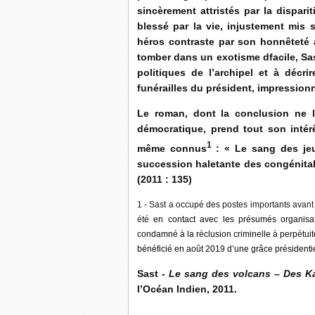
sincèrement attristés par la dispari
blessé par la vie, injustement mis su
héros contraste par son honnêteté a
tomber dans un exotisme dfacile, Sast
politiques de l’archipel et à décr
funérailles du président, impression
Le roman, dont la conclusion ne 
démocratique, prend tout son intér
1
même connus
: « Le sang des jeu
succession haletante des congénitale
(2011 : 135)
1 - Sast a occupé des postes importants avant 
été
en contact avec les présumés organisa
condamné à la réclusion criminelle à perpétuité 
bénéficié en août 2019 d’une grâce présidentie
Sast -
Le sang des volcans – Des K
l’Océan Indien, 2011.