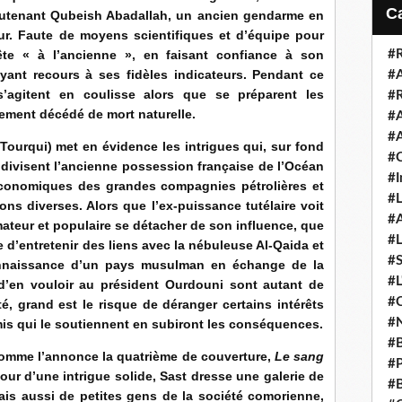
i
 lieutenant Qubeish Abadallah, un ancien gendarme en
l
r. Faute de moyens scientifiques et d’équipe pour
uête « à l’ancienne », en faisant confiance à son
#R
 ayant recours à ses fidèles indicateurs. Pendant ce
#A
agitent en coulisse alors que se préparent les
#R
lement décédé de mort naturelle.
#A
#A
ourqui) met en évidence les intrigues qui, sur fond
#C
, divisent l’ancienne possession française de l’Océan
#I
économiques des grandes compagnies pétrolières et
#L
ns diverses. Alors que l’ex-puissance tutélaire voit
#A
ateur et populaire se détacher de son influence, que
#L
 d’entretenir des liens avec la nébuleuse Al-Qaida et
#S
connaissance d’un pays musulman en échange de la
#L
 d’en vouloir au président Ourdouni sont autant de
#C
té, grand est le risque de déranger certains intérêts
#N
amis qui le soutiennent en subiront les conséquences.
#B
 comme l’annonce la quatrième de couverture,
Le sang
#P
tour d’une intrigue solide, Sast dresse une galerie de
#B
s aussi de petites gens de la société comorienne,