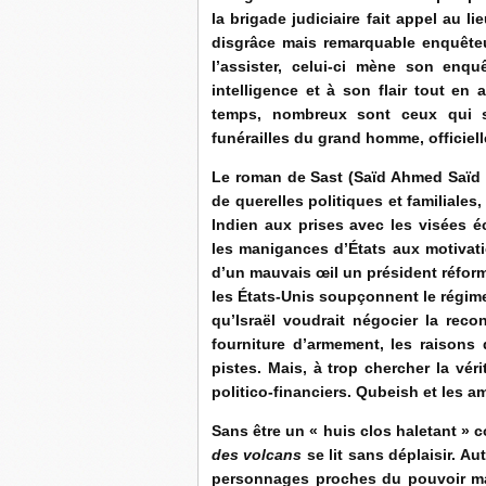
la brigade judiciaire fait appel au
disgrâce mais remarquable enquêteu
l’assister, celui-ci mène son enq
intelligence et à son flair tout en
temps, nombreux sont ceux qui s’
funérailles du grand homme, officiel
Le roman de Sast (Saïd Ahmed Saïd T
de querelles politiques et familiales
Indien aux prises avec les visées 
les manigances d’États aux motivatio
d’un mauvais œil un président réform
les États-Unis soupçonnent le régime
qu’Israël voudrait négocier la re
fourniture d’armement, les raisons
pistes. Mais, à trop chercher la véri
politico-financiers. Qubeish et les 
Sans être un « huis clos haletant »
des volcans
se lit sans déplaisir. Au
personnages proches du pouvoir mai