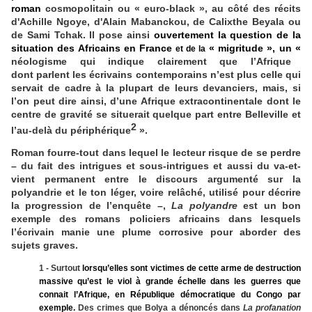
roman
cosmopolitain ou « euro-black », au côté des récits
d'Achille Ngoye, d'Alain Mabanckou, de Calixthe Beyala ou
de Sami Tchak. Il pose ainsi
ouvertement la question de la
situation des Africains en France
« migritude », un «
et de la
néologisme qui indique clairement que l’Afrique
dont parlent les écrivains contemporains n’est plus celle qui
servait de cadre à la plupart de leurs devanciers, mais, si
l’on peut dire ainsi, d’une Afrique extracontinentale dont le
centre de gravité se situerait quelque part entre Belleville et
2
l’au-delà du périphérique
».
Roman fourre-tout dans lequel le lecteur risque de se perdre
– du fait des intrigues et sous-intrigues et aussi du va-et-
vient permanent entre le discours argumenté sur la
polyandrie et le ton léger, voire relâché, utilisé pour décrire
la progression de l’enquête –,
La polyandre
est un bon
exemple des romans policiers africains dans lesquels
l’écrivain manie une plume corrosive pour aborder des
sujets graves.
1 - Surtout
lorsqu’elles sont victimes de cette arme de destruction
massive qu’est le viol à grande échelle dans les guerres que
connait l’Afrique, en République démocratique du Congo par
exemple.
Des crimes que Bolya a dénoncés dans
La profanation