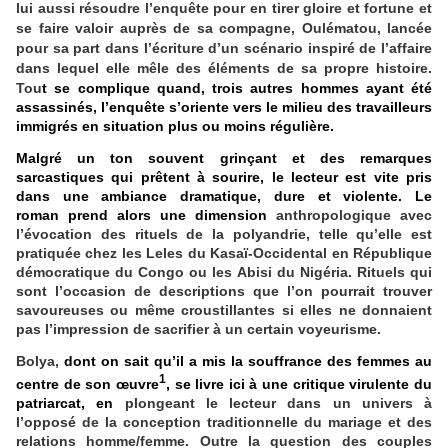
lui aussi résoudre l’enquête pour en tirer gloire et fortune et
se faire valoir auprès de sa compagne, Oulématou, lancée
pour sa part dans l’écriture d’un scénario inspiré de l’affaire
dans lequel elle mêle des éléments de sa propre histoire.
Tou
t se complique quand, trois autres hommes ayant été
assassinés, l’enquête s’oriente vers le milieu des travailleurs
immigrés en situation plus ou moins régulière.
Malgré un ton souvent grinçant et des remarques
sarcastiques qui prêtent à sourire, le lecteur est vite pris
dans une ambiance dramatique, dure et violente. Le
roman prend alors une dimension
anthropologique avec
l’évocation des rituels de la polyandrie, telle qu’elle est
pratiquée chez les Leles du Kasaï-Occidental en République
démocratique du Congo ou les Abisi du Nigéria. Rituels qui
sont l’occasion de descriptions que l’on pourrait trouver
savoureuses ou même croustillantes si elles ne donnaient
pas l’impression de sacrifier à un certain voyeurisme.
Bolya,
dont on sait qu’il a mis la souffrance des femmes au
1
centre de son œuvre
, se livre ici à une critique virulente du
patriarcat, en
plongeant le lecteur dans un univers à
l’opposé de la conception traditionnelle du mariage et des
relations homme/femme. Outre la question des couples