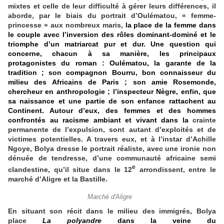
mixtes et celle de leur difficulté à gérer leurs différences, il
aborde, par le biais du portrait d’Oulématou, « femme-
princesse » aux nombreux maris,
la place de la femme dans
le couple avec l’inversion des rôles dominant-dominé et le
triomphe d’un matriarcat pur et dur. Une question qui
concerne, chacun à sa manière, les principaux
protagonistes du roman : Oulématou, la garante de la
tradition ; son compagnon Bourru, bon connaisseur du
milieu des Africains de Paris ; son amie Rosemonde,
chercheur en anthropologie ; l’inspecteur Nègre, enfin, que
sa naissance et une partie de son enfance rattachent au
Continent. Autour d’eux, des femmes et des hommes
confrontés au racisme ambiant et vivant dans la
crainte
permanente de l’expulsion, sont autant d’exploités et de
victimes potentielles. A travers eux, et à l’instar d’Achille
Ngoye, Bolya dresse le portrait réaliste, avec une ironie non
dénuée de tendresse, d’une communauté africaine semi
e
clandestine, qu’il situe dans le 12
arrondissent, entre le
marché d’Aligre et la Bastille.
Marché d'Aligre
En situant son récit dans le milieu des immigrés, Bolya
place
La polyandre
dans la veine du