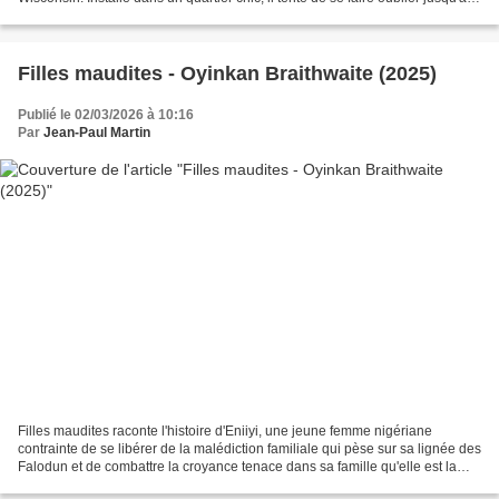
jour où deux membres d’un...
Filles maudites - Oyinkan Braithwaite (2025)
Publié le 02/03/2026 à 10:16
Par
Jean-Paul Martin
Filles maudites raconte l'histoire d'Eniiyi, une jeune femme nigériane
contrainte de se libérer de la malédiction familiale qui pèse sur sa lignée des
Falodun et de combattre la croyance tenace dans sa famille qu'elle est la
réincarnation de Monife, sa...