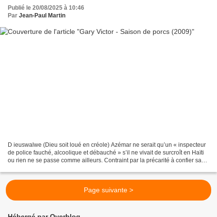
Publié le 20/08/2025 à 10:46
Par
Jean-Paul Martin
D ieuswalwe (Dieu soit loué en créole) Azémar ne serait qu’un « inspecteur
de police fauché, alcoolique et débauché » s’il ne vivait de surcroît en Haïti
ou rien ne se passe comme ailleurs. Contraint par la précarité à confier sa
fille Mireya pour qui...
Page suivante >
Hébergé par Overblog