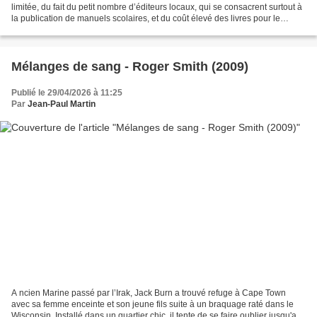
limitée, du fait du petit nombre d’éditeurs locaux, qui se consacrent surtout à
la publication de manuels scolaires, et du coût élevé des livres pour le
public. À celà s'ajoute...
Mélanges de sang - Roger Smith (2009)
Publié le 29/04/2026 à 11:25
Par
Jean-Paul Martin
A ncien Marine passé par l’Irak, Jack Burn a trouvé refuge à Cape Town
avec sa femme enceinte et son jeune fils suite à un braquage raté dans le
Wisconsin. Installé dans un quartier chic, il tente de se faire oublier jusqu'au