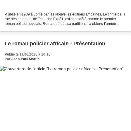
P ublié en 1989 à Lomé par les Nouvelles éditions africaines, Le crime de la
rue des notables, de Tchotcho Ekué1, est considéré comme le premier
roman policier togolais. Remarqué dès sa partition, il a obtenu l’année
suivante le Prix France-Togo. Le roman...
Le roman policier africain - Présentation
Publié le 11/06/2026 à 10:15
Par
Jean-Paul Martin