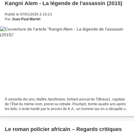
Kangni Alem - La légende de l'assassin (2015)
Publié le 07/01/2026 à 10:23
Par
Jean-Paul Martin
À soixante-dix ans, Maître Apollinaire, brillant avocat de TiBrava1, capitale
de l’État du même nom, prend sa retraite. Pourtant, trente-quatre ans après
les faits, il reste hanté par le procès de K.A., un homme qui en a décapité un
autre2 et qui est...
Le roman policier africain – Regards critiques